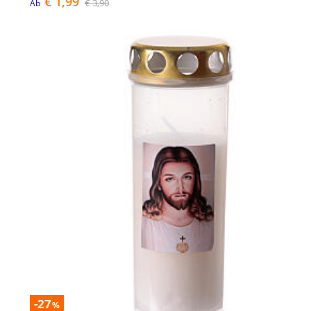
€ 1,99
€ 3,90
Ab
-27
%