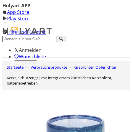
Holyart APP
App Store
Play Store
Hilfe und Kontakt
Entdecken Sie Premium
Anmelden
Wunschliste
Startseite
Verbrauchsprodukte
Grablichter, Opferlichter
0
Warenkorb
Kerze, Schutzengel, mit integriertem künstlichen Kerzenlicht,
batteriebetrieben