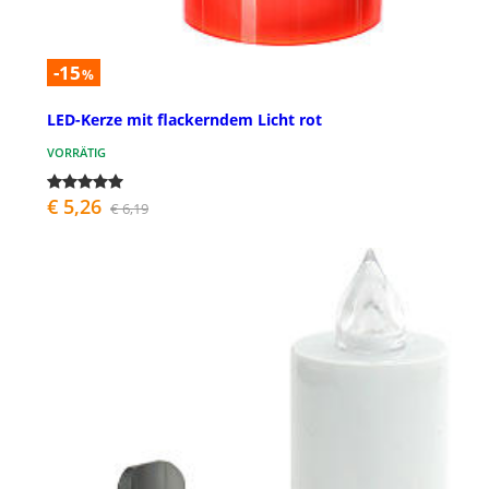
-15
%
LED-Kerze mit flackerndem Licht rot
VORRÄTIG
€ 5,26
€ 6,19