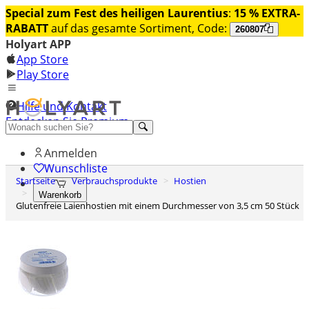
Special zum Fest des heiligen Laurentius
:
15 % EXTRA-
RABATT
auf das gesamte Sortiment, Code:
260807
Holyart APP
App Store
Play Store
Hilfe und Kontakt
Entdecken Sie Premium
Anmelden
Wunschliste
Startseite
Verbrauchsprodukte
Hostien
Warenkorb
Glutenfreie Laienhostien mit einem Durchmesser von 3,5 cm 50 Stück