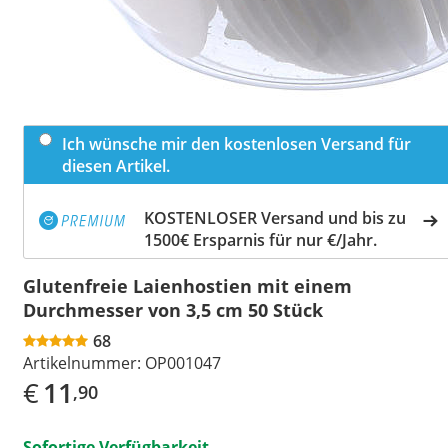
Ich wünsche mir den kostenlosen Versand für
diesen Artikel.
KOSTENLOSER Versand und bis zu
1500€ Ersparnis für nur €/Jahr.
Glutenfreie Laienhostien mit einem
Durchmesser von 3,5 cm 50 Stück
68
Artikelnummer:
OP001047
€
11
,90
Sofortige Verfügbarkeit