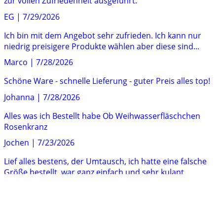
zur vollen Zufriedenheit ausgeführt.
EG
|
7/29/2026
Ich bin mit dem Angebot sehr zufrieden. Ich kann nur
niedrig preisigere Produkte wählen aber diese sind...
Marco
|
7/28/2026
Schöne Ware - schnelle Lieferung - guter Preis alles top!
Johanna
|
7/28/2026
Alles was ich Bestellt habe Ob Weihwasserfläschchen
Rosenkranz
Jochen
|
7/23/2026
Lief alles bestens, der Umtausch, ich hatte eine falsche
Größe bestellt, war ganz einfach und sehr kulant.
Sehr G.
|
7/21/2026
Sehr gut. Schnelle Lieferung, Waren sind hochwertig und
entsprechen vollständig den Beschreibungen