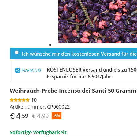
Ich wünsche mir den kostenlosen Versand für dies
KOSTENLOSER Versand und bis zu 150
Ersparnis für nur 8,90€/Jahr.
Weihrauch-Probe Incenso dei Santi 50 Gramm
10
Artikelnummer:
CP000022
€
4
€ 4,90
,59
-6%
Sofortige Verfügbarkeit