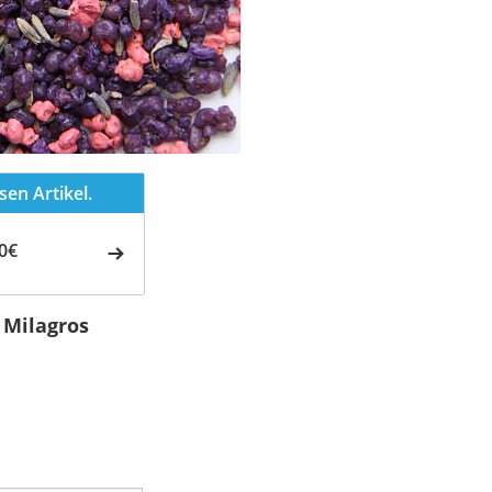
en Artikel.
0€
 Milagros