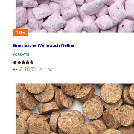
-10
%
Griechische Weihrauch Nelken
VORRÄTIG
€ 10,71
€ 11,90
Ab