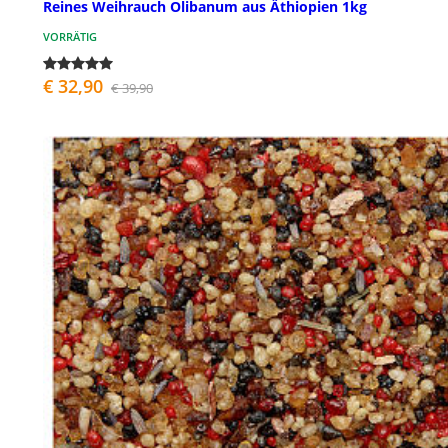
Reines Weihrauch Olibanum aus Äthiopien 1kg
VORRÄTIG
€ 32,90
€ 39,90