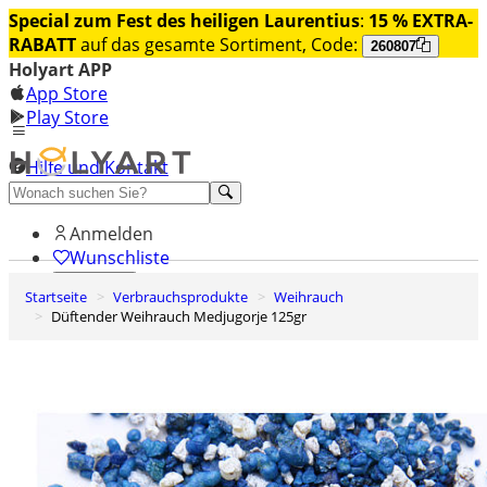
Special zum Fest des heiligen Laurentius
:
15 % EXTRA-
RABATT
auf das gesamte Sortiment, Code:
260807
Holyart APP
App Store
Play Store
Hilfe und Kontakt
Entdecken Sie Premium
Anmelden
Wunschliste
Startseite
Verbrauchsprodukte
Weihrauch
0
Düftender Weihrauch Medjugorje 125gr
Warenkorb