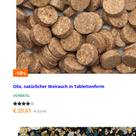
-10
%
Olix, natürlicher Weirauch in Tablettenform
VORRÄTIG
€ 20,61
€ 22,90