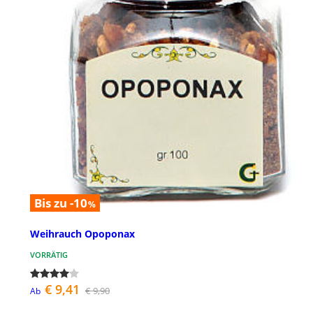
Bis zu -10
%
Weihrauch Opoponax
VORRÄTIG
€ 9,41
€ 9,90
Ab