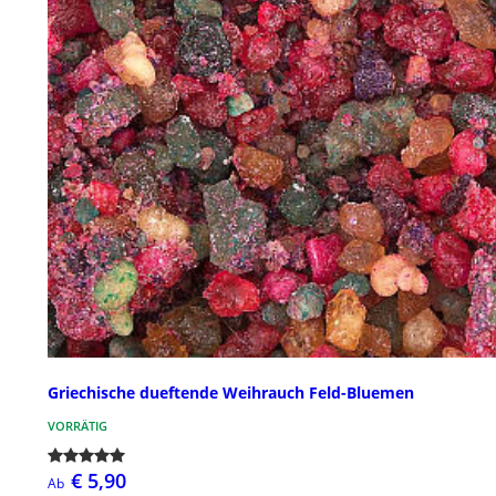
Griechische dueftende Weihrauch Feld-Bluemen
VORRÄTIG
€ 5,90
Ab