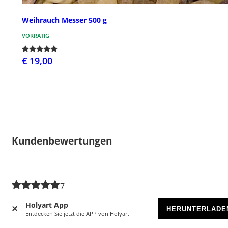
Weihrauch Messer 500 g
VORRÄTIG
€ 19,00
Kundenbewertungen
7
4.71 von 5 Sternen
Holyart App
HERUNTERLADE
Entdecken Sie jetzt die APP von Holyart
5 Sterne
6