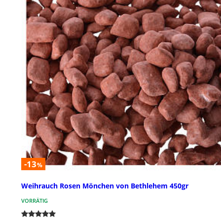
-13
%
Weihrauch Rosen Mönchen von Bethlehem 450gr
VORRÄTIG