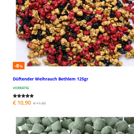
-8
%
Düftender Weihrauch Bethlem 125gr
VORRÄTIG
€ 10,90
€ 11,90