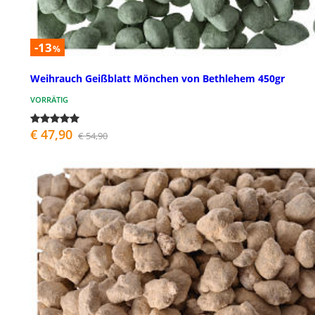
-13
%
Weihrauch Geißblatt Mönchen von Bethlehem 450gr
VORRÄTIG
€ 47,90
€ 54,90