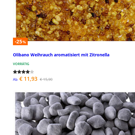
-25
%
Olibano Weihrauch aromatisiert mit Zitronella
VORRÄTIG
€ 11,93
€ 15,90
Ab