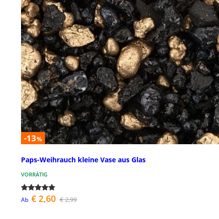
-13
%
Paps-Weihrauch kleine Vase aus Glas
VORRÄTIG
€ 2,60
€ 2,99
Ab