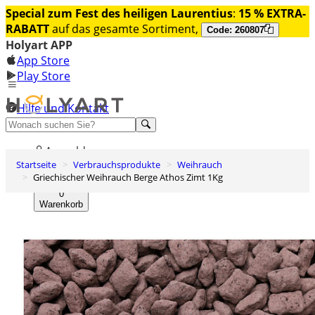
Special zum Fest des heiligen Laurentius
:
15 % EXTRA-
RABATT
auf das gesamte Sortiment,
Code: 260807
Holyart APP
App Store
Play Store
Hilfe und Kontakt
Entdecken Sie Premium
Anmelden
Startseite
Verbrauchsprodukte
Weihrauch
Wunschliste
Griechischer Weihrauch Berge Athos Zimt 1Kg
0
Warenkorb