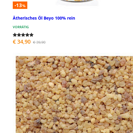
-13
%
Ätherisches Öl Beyo 100% rein
VORRÄTIG
€ 34,90
€ 39,90