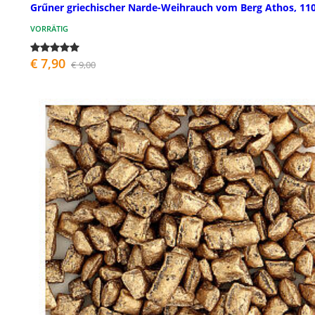
Grűner griechischer Narde-Weihrauch vom Berg Athos, 110
VORRÄTIG
€ 7,90
€ 9,00