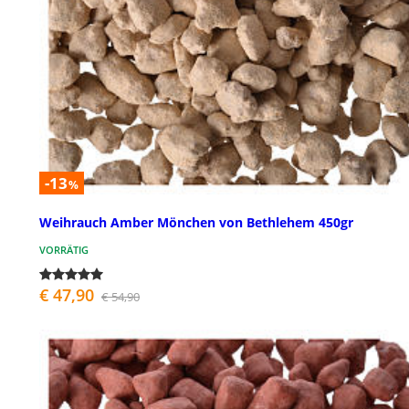
-13
%
Weihrauch Amber Mönchen von Bethlehem 450gr
VORRÄTIG
€ 47,90
€ 54,90