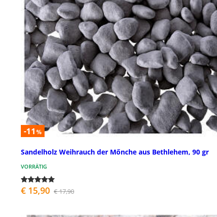
-11
%
Sandelholz Weihrauch der Mőnche aus Bethlehem, 90 gr
VORRÄTIG
€ 15,90
€ 17,90