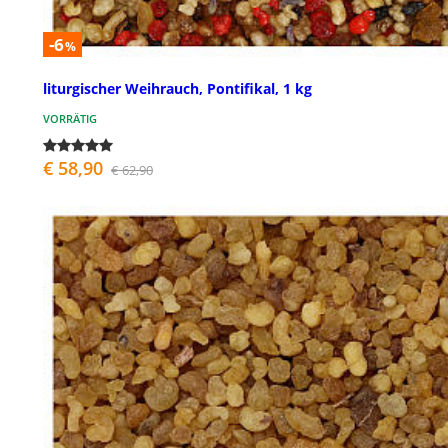
-6
%
liturgischer Weihrauch, Pontifikal, 1 kg
VORRÄTIG
€ 58,90
€ 62,90