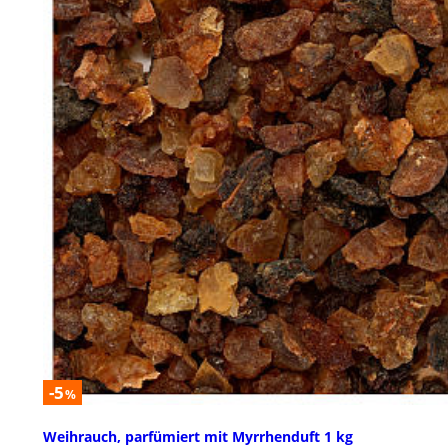
-5
%
Weihrauch, parfümiert mit Myrrhenduft 1 kg