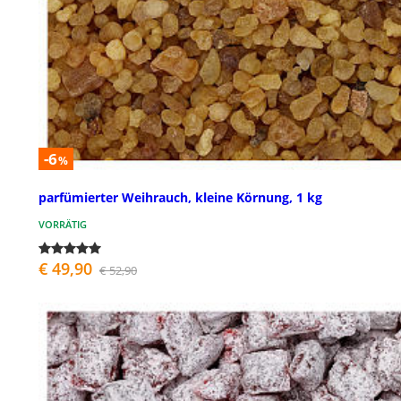
-6
%
parfümierter Weihrauch, kleine Körnung, 1 kg
VORRÄTIG
€ 49,90
€ 52,90