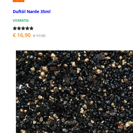
Duftöl Narde 35ml
VORRÄTIG
€ 16,90
€ 17,90