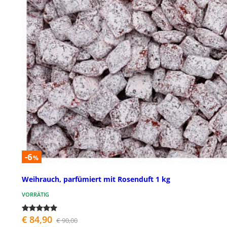
-6
%
Weihrauch, parfümiert mit Rosenduft 1 kg
VORRÄTIG
€ 84,90
€ 90,00