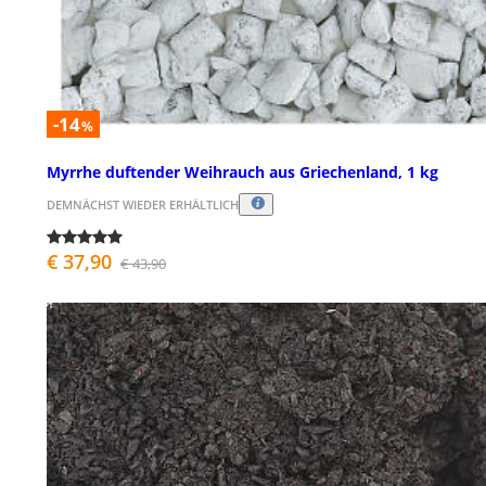
-14
%
Myrrhe duftender Weihrauch aus Griechenland, 1 kg
DEMNÄCHST WIEDER ERHÄLTLICH
€ 37,90
€ 43,90