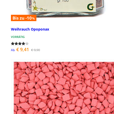
Bis zu -10
%
Weihrauch Opoponax
VORRÄTIG
€ 9,41
€ 9,90
Ab