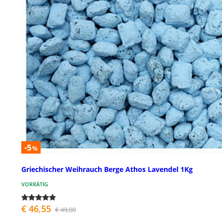
-5
%
Griechischer Weihrauch Berge Athos Lavendel 1Kg
VORRÄTIG
€ 46,55
€ 49,00