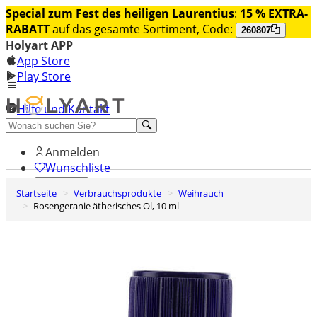
Special zum Fest des heiligen Laurentius
:
15 % EXTRA-
RABATT
auf das gesamte Sortiment, Code:
260807
Holyart APP
App Store
Play Store
Hilfe und Kontakt
Entdecken Sie Premium
Anmelden
Wunschliste
Startseite
Verbrauchsprodukte
Weihrauch
0
Rosengeranie ätherisches Öl, 10 ml
Warenkorb