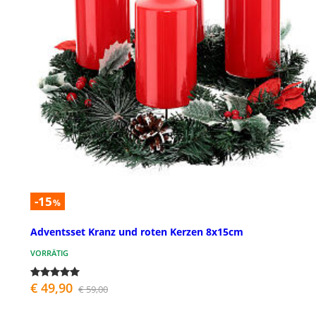
-15
%
Adventsset Kranz und roten Kerzen 8x15cm
VORRÄTIG
€ 49,90
€ 59,00