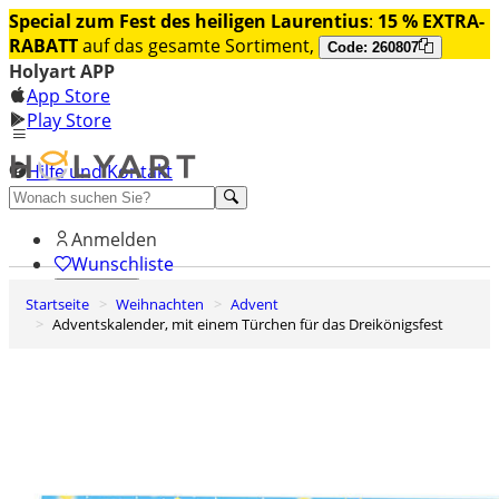
Special zum Fest des heiligen Laurentius
:
15 % EXTRA-
RABATT
auf das gesamte Sortiment,
Code: 260807
Holyart APP
App Store
Play Store
Hilfe und Kontakt
Entdecken Sie Premium
Anmelden
Wunschliste
Startseite
Weihnachten
Advent
0
Adventskalender, mit einem Türchen für das Dreikönigsfest
Warenkorb