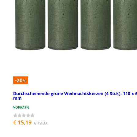
-20
%
Durchscheinende grűne Weihnachtskerzen (4 Stck), 110 x 
mm
VORRÄTIG
€ 15,19
€ 19,00