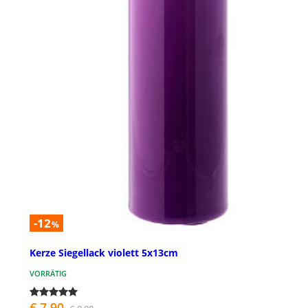
-12
%
Kerze Siegellack violett 5x13cm
VORRÄTIG
€ 7,90