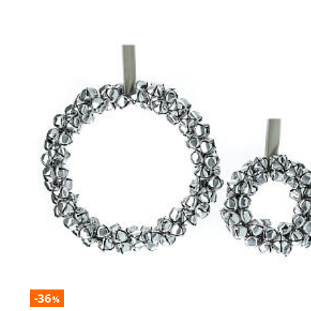
-36
%