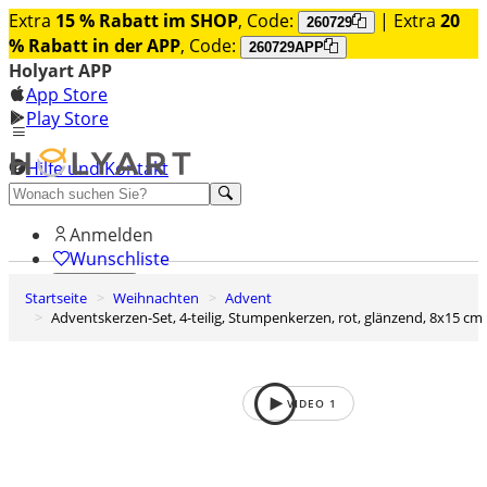
Extra
15 % Rabatt im SHOP
, Code:
| Extra
20
260729
% Rabatt in der APP
, Code:
260729APP
Holyart APP
App Store
Play Store
Hilfe und Kontakt
Entdecken Sie Premium
Anmelden
Wunschliste
Startseite
Weihnachten
Advent
0
Adventskerzen-Set, 4-teilig, Stumpenkerzen, rot, glänzend, 8x15 cm
Warenkorb
VIDEO
1