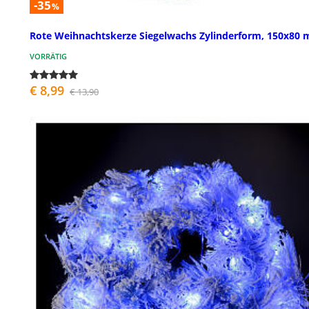
-35
%
Rote Weihnachtskerze Siegelwachs Zylinderform, 150x80
VORRÄTIG
€ 8,99
€ 13,90