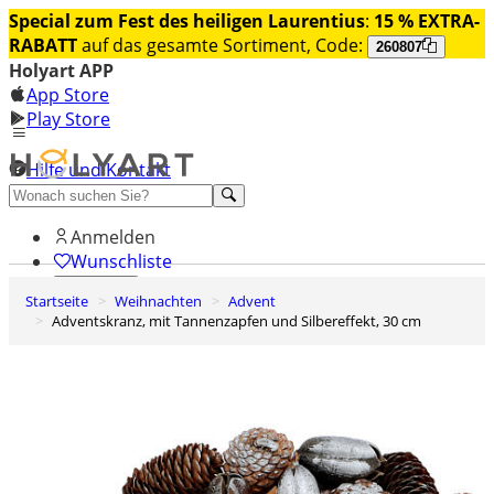
Special zum Fest des heiligen Laurentius
:
15 % EXTRA-
RABATT
auf das gesamte Sortiment, Code:
260807
Holyart APP
App Store
Play Store
Hilfe und Kontakt
Entdecken Sie Premium
Anmelden
Wunschliste
Startseite
Weihnachten
Advent
0
Adventskranz, mit Tannenzapfen und Silbereffekt, 30 cm
Warenkorb