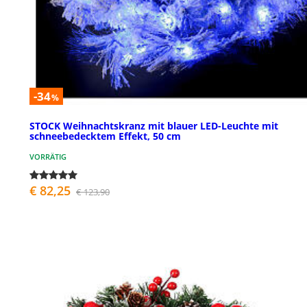
-34
%
STOCK Weihnachtskranz mit blauer LED-Leuchte mit
schneebedecktem Effekt, 50 cm
VORRÄTIG
€ 82,25
€ 123,90