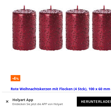
-4
%
Rote Weihnachtskerzen mit Flocken (4 Stck), 100 x 60 mm
VORRÄTIG
Holyart App
HERUNTERLADE
Entdecken Sie jetzt die APP von Holyart
€ 21,90
€ 22,90