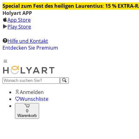
Special zum Fest des heiligen Laurentius
:
15 % EXTRA-
Holyart APP
App Store
Play Store
Hilfe und Kontakt
Entdecken Sie Premium
Anmelden
Wunschliste
0
Warenkorb