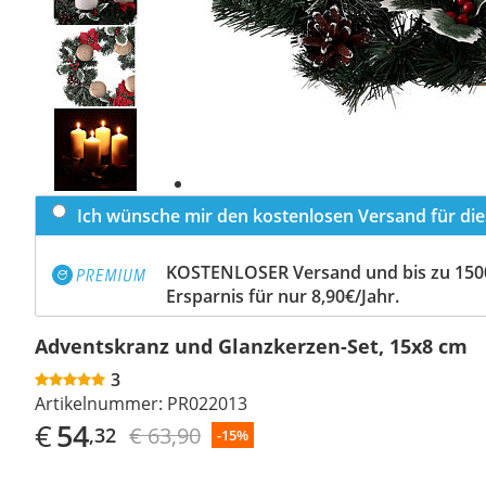
Previous
slide
Next
slide
Ich wünsche mir den kostenlosen Versand für dies
KOSTENLOSER Versand und bis zu 150
Ersparnis für nur 8,90€/Jahr.
Adventskranz und Glanzkerzen-Set, 15x8 cm
3
Artikelnummer:
PR022013
€
54
€ 63,90
,32
-15%