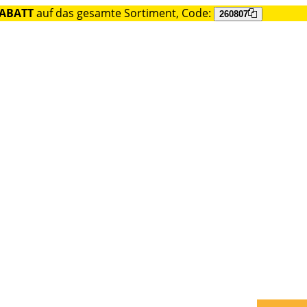
RABATT
auf das gesamte Sortiment, Code:
260807