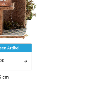
en Artikel.
0€
5 cm