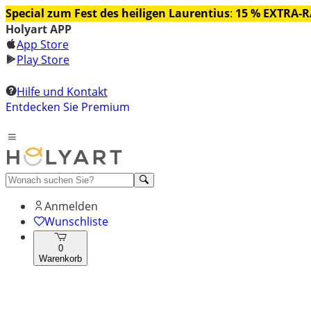
Special zum Fest des heiligen Laurentius
:
15 % EXTRA-
Holyart APP
App Store
Play Store
Hilfe und Kontakt
Entdecken Sie Premium
Anmelden
Wunschliste
0
Warenkorb