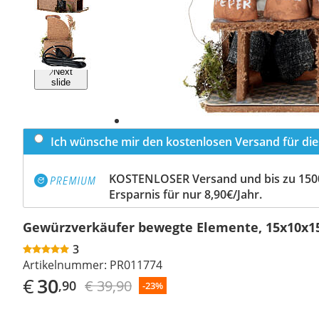
Previous
slide
Next
slide
Ich wünsche mir den kostenlosen Versand für dies
KOSTENLOSER Versand und bis zu 150
Ersparnis für nur 8,90€/Jahr.
Gewürzverkäufer bewegte Elemente, 15x10x1
3
Artikelnummer:
PR011774
€
30
€ 39,90
,90
-23%