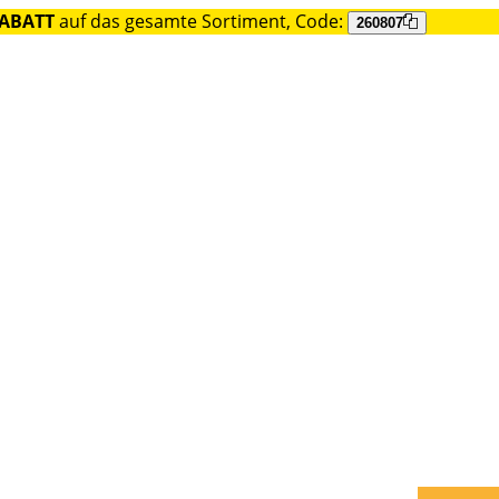
RABATT
auf das gesamte Sortiment, Code:
260807