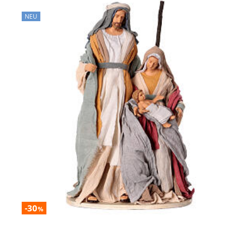
NEU
-30
%