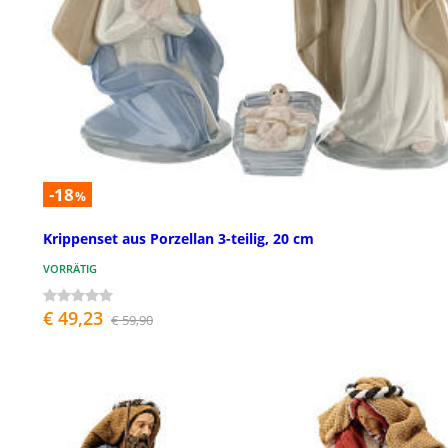
-18
%
Krippenset aus Porzellan 3-teilig, 20 cm
VORRÄTIG
€ 49,23
€ 59,90