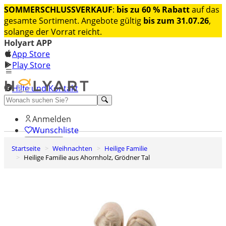
SOMMERSCHLUSSVERKAUF
:
bis zu 60 % Rabatt
auf das
gesamte Sortiment. Angebote gültig
bis zum 31.07.26
,
solange der Vorrat reicht.
Holyart APP
App Store
Play Store
Hilfe und Kontakt
Entdecken Sie Premium
Anmelden
Wunschliste
Startseite
Weihnachten
Heilige Familie
0
Heilige Familie aus Ahornholz, Grödner Tal
Warenkorb