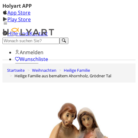
Holyart APP
App Store
Play Store
Hilfe und Kontakt
Entdecken Sie Premium
Anmelden
Wunschliste
Startseite
Weihnachten
Heilige Familie
0
Heilige Familie aus bemaltem Ahornholz, Grödner Tal
Warenkorb