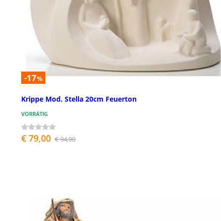
-17
%
Krippe Mod. Stella 20cm Feuerton
VORRÄTIG
€ 79,00
€ 94,90