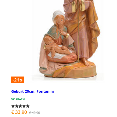
-21
%
Geburt 20cm, Fontanini
VORRÄTIG
€ 33,90
€ 42,90