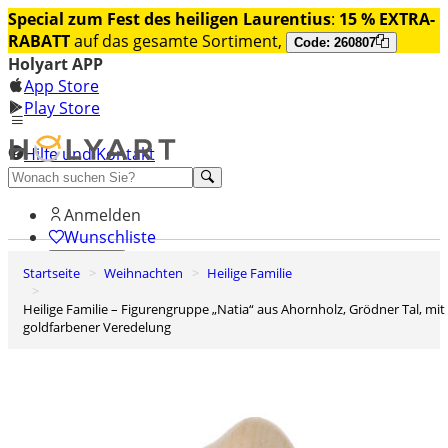
Special zum Fest des heiligen Laurentius
:
15 % EXTRA-
RABATT
auf das gesamte Sortiment,
Code: 260807
Holyart APP
App Store
Play Store
Hilfe und Kontakt
Entdecken Sie Premium
Anmelden
Wunschliste
Startseite
Weihnachten
Heilige Familie
0
Warenkorb
Heilige Familie – Figurengruppe „Natia“ aus Ahornholz, Grödner Tal, mit
goldfarbener Veredelung