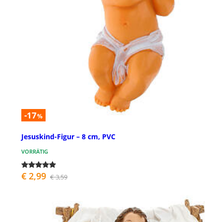
-17
%
Jesuskind-Figur – 8 cm, PVC
VORRÄTIG
€ 2,99
€ 3,59