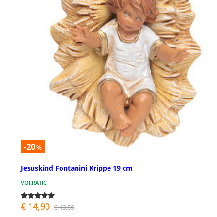
-20
%
Jesuskind Fontanini Krippe 19 cm
VORRÄTIG
€ 14,90
€ 18,59