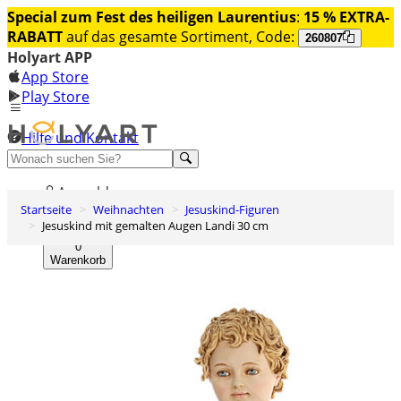
Special zum Fest des heiligen Laurentius
:
15 % EXTRA-
RABATT
auf das gesamte Sortiment, Code:
260807
Holyart APP
App Store
Play Store
Hilfe und Kontakt
Entdecken Sie Premium
Anmelden
Startseite
Weihnachten
Jesuskind-Figuren
Wunschliste
Jesuskind mit gemalten Augen Landi 30 cm
0
Warenkorb