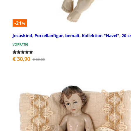
-21
%
Jesuskind, Porzellanfigur, bemalt, Kollektion "Navel", 20 
VORRÄTIG
€ 30,90
€ 39,00