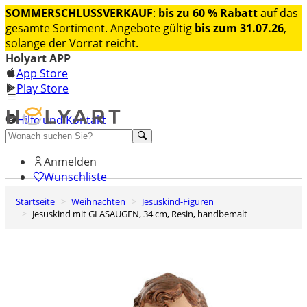
SOMMERSCHLUSSVERKAUF
:
bis zu 60 % Rabatt
auf das
gesamte Sortiment. Angebote gültig
bis zum 31.07.26
,
solange der Vorrat reicht.
Holyart APP
App Store
Play Store
Hilfe und Kontakt
Entdecken Sie Premium
Anmelden
Wunschliste
Startseite
Weihnachten
Jesuskind-Figuren
0
Jesuskind mit GLASAUGEN, 34 cm, Resin, handbemalt
Warenkorb