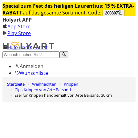
Special zum Fest des heiligen Laurentius
:
15 % EXTRA-
RABATT
auf das gesamte Sortiment, Code:
260807
Holyart APP
App Store
Play Store
Hilfe und Kontakt
Entdecken Sie Premium
Anmelden
Wunschliste
Startseite
Weihnachten
Krippen
0
Gips-Krippen von Arte Barsanti
Warenkorb
Esel für Krippen handbemalt von Arte Barsanti, 30 cm