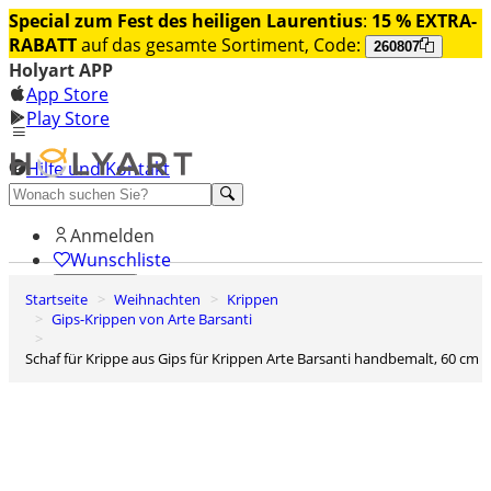
Special zum Fest des heiligen Laurentius
:
15 % EXTRA-
RABATT
auf das gesamte Sortiment, Code:
260807
Holyart APP
App Store
Play Store
Hilfe und Kontakt
Entdecken Sie Premium
Anmelden
Wunschliste
Startseite
Weihnachten
Krippen
0
Gips-Krippen von Arte Barsanti
Warenkorb
Schaf für Krippe aus Gips für Krippen Arte Barsanti handbemalt, 60 cm