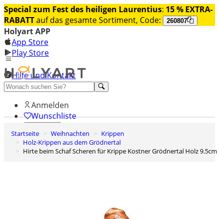
Special zum Fest des heiligen Laurentius
:
15 % EXTRA-
RABATT
auf das gesamte Sortiment, Code:
260807
Holyart APP
App Store
Play Store
Hilfe und Kontakt
Entdecken Sie Premium
Anmelden
Wunschliste
Startseite
Weihnachten
Krippen
0
Holz-Krippen aus dem Grödnertal
Warenkorb
Hirte beim Schaf Scheren für Krippe Kostner Grödnertal Holz 9.5cm