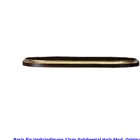
Basis für Verkündigung 12cm Grödnertal Holz Mod. Origina