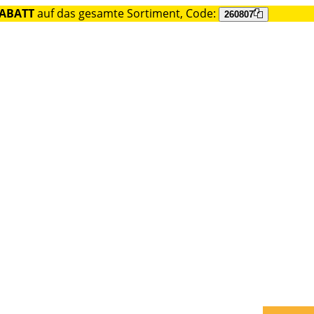
RABATT
auf das gesamte Sortiment, Code:
260807