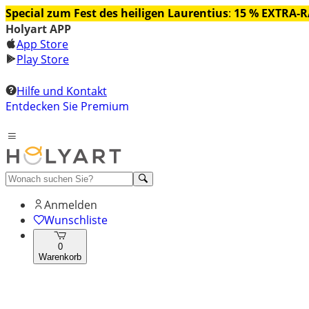
Special zum Fest des heiligen Laurentius
:
15 % EXTRA-
Holyart APP
App Store
Play Store
Hilfe und Kontakt
Entdecken Sie Premium
Anmelden
Wunschliste
0
Warenkorb