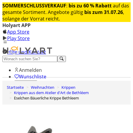
SOMMERSCHLUSSVERKAUF
:
bis zu 60 % Rabatt
auf das
gesamte Sortiment. Angebote gültig
bis zum 31.07.26
,
solange der Vorrat reicht.
Holyart APP
App Store
Play Store
Hilfe und Kontakt
Entdecken Sie Premium
Anmelden
Wunschliste
Startseite
Weihnachten
Krippen
0
Krippen aus dem Atelier d'Art de Bethléem
Warenkorb
Eselchen Bäuerliche Krippe Bethleem