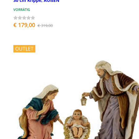
30 cm Krippe, AUßEN
VORRÄTIG
€ 179,00
€ 319,00
OUTLET