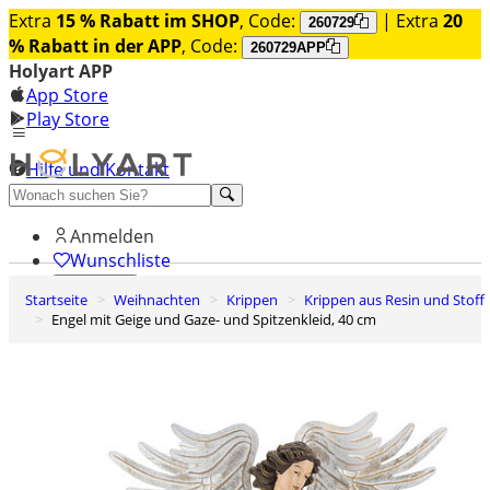
Extra
15 % Rabatt im SHOP
, Code:
| Extra
20
260729
% Rabatt in der APP
, Code:
260729APP
Holyart APP
App Store
Play Store
Hilfe und Kontakt
Entdecken Sie Premium
Anmelden
Wunschliste
Startseite
Weihnachten
Krippen
Krippen aus Resin und Stoff
0
Engel mit Geige und Gaze- und Spitzenkleid, 40 cm
Warenkorb