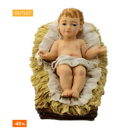
OUTLET
-45
%