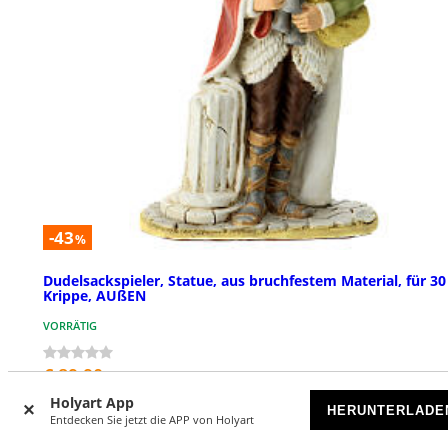
-43
%
Dudelsackspieler, Statue, aus bruchfestem Material, für 3
Krippe, AUßEN
VORRÄTIG
€ 89,90
€ 159,00
Holyart App
HERUNTERLADE
Entdecken Sie jetzt die APP von Holyart