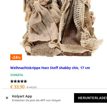
-24
%
Weihnachtskrippe Harz Stoff shabby chic, 17 cm
VORRÄTIG
€ 33,90
€ 44,90
Holyart App
HERUNTERLADE
Entdecken Sie jetzt die APP von Holyart