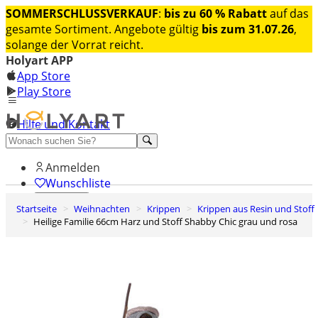
SOMMERSCHLUSSVERKAUF
:
bis zu 60 % Rabatt
auf das
gesamte Sortiment. Angebote gültig
bis zum 31.07.26
,
solange der Vorrat reicht.
Holyart APP
App Store
Play Store
Hilfe und Kontakt
Entdecken Sie Premium
Anmelden
Wunschliste
Startseite
Weihnachten
Krippen
Krippen aus Resin und Stoff
0
Heilige Familie 66cm Harz und Stoff Shabby Chic grau und rosa
Warenkorb