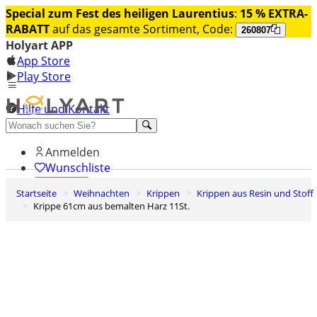
Special zum Fest des heiligen Laurentius
:
15 % EXTRA-
RABATT
auf das gesamte Sortiment, Code:
260807
Holyart APP
App Store
Play Store
Hilfe und Kontakt
Entdecken Sie Premium
Anmelden
Wunschliste
Startseite
Weihnachten
Krippen
Krippen aus Resin und Stoff
0
Krippe 61cm aus bemalten Harz 11St.
Warenkorb