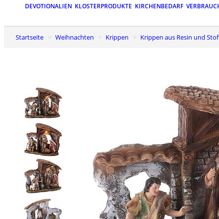
DEVOTIONALIEN
KLOSTERPRODUKTE
KIRCHENBEDARF
VERBRAUC
Startseite
Weihnachten
Krippen
Krippen aus Resin und Stof