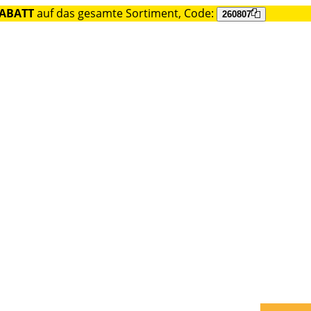
RABATT
auf das gesamte Sortiment, Code:
260807