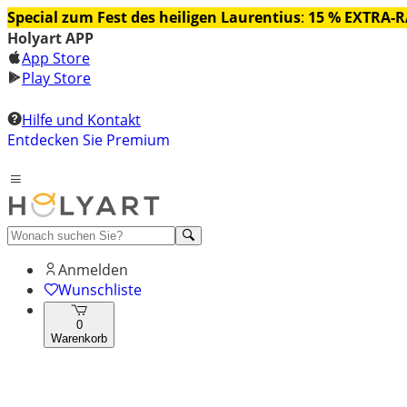
Special zum Fest des heiligen Laurentius
:
15 % EXTRA-
Holyart APP
App Store
Play Store
Hilfe und Kontakt
Entdecken Sie Premium
Anmelden
Wunschliste
0
Warenkorb