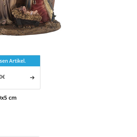
en Artikel.
0€
0x5 cm