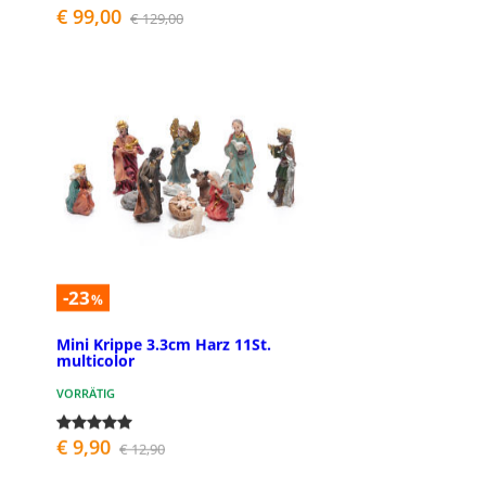
€ 99,00
€ 129,00
-23
%
Mini Krippe 3.3cm Harz 11St.
multicolor
VORRÄTIG
€ 9,90
€ 12,90