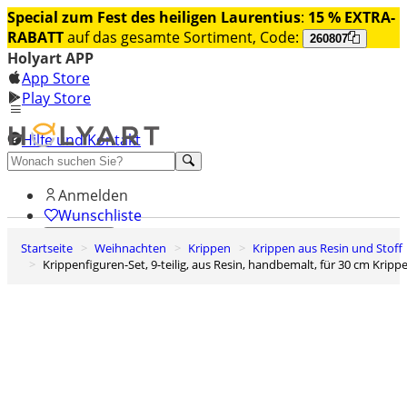
Special zum Fest des heiligen Laurentius
:
15 % EXTRA-
RABATT
auf das gesamte Sortiment, Code:
260807
Holyart APP
App Store
Play Store
Hilfe und Kontakt
Entdecken Sie Premium
Anmelden
Wunschliste
Startseite
Weihnachten
Krippen
Krippen aus Resin und Stoff
0
Krippenfiguren-Set, 9-teilig, aus Resin, handbemalt, für 30 cm Kripp
Warenkorb