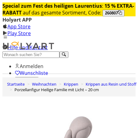
Special zum Fest des heiligen Laurentius
:
15 % EXTRA-
RABATT
auf das gesamte Sortiment, Code:
260807
Holyart APP
App Store
Play Store
Hilfe und Kontakt
Entdecken Sie Premium
Anmelden
Wunschliste
Startseite
Weihnachten
Krippen
Krippen aus Resin und Stoff
0
Porzellanfigur Heilige Familie mit Licht – 20 cm
Warenkorb