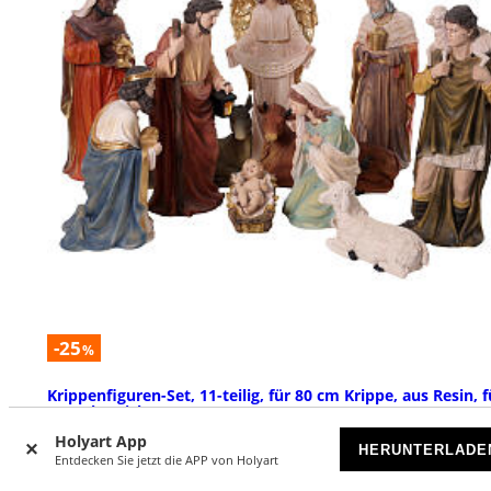
-25
%
Krippenfiguren-Set, 11-teilig, für 80 cm Krippe, aus Resin, f
Innenbereich
Holyart App
VORRÄTIG
HERUNTERLADE
Entdecken Sie jetzt die APP von Holyart