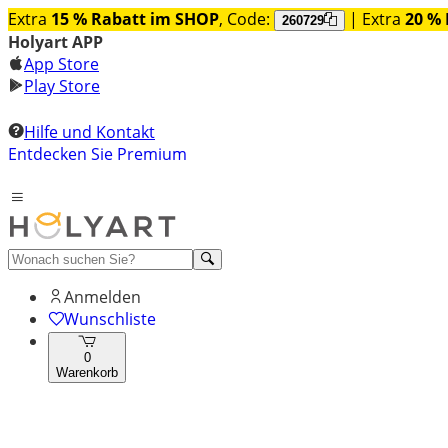
Extra
15 % Rabatt im SHOP
, Code:
| Extra
20 % 
260729
Holyart APP
App Store
Play Store
Hilfe und Kontakt
Entdecken Sie Premium
Anmelden
Wunschliste
0
Warenkorb