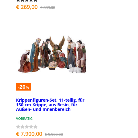
€ 269,00
€ 339,00
-20
%
Krippenfiguren-Set, 11-teilig, für
150 cm Krippe, aus Resin, für
Außen- und Innenbereich
VORRÄTIG
€ 7.900,00
€ 9.900,00