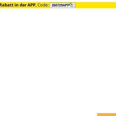
Rabatt in der APP
, Code:
260729APP