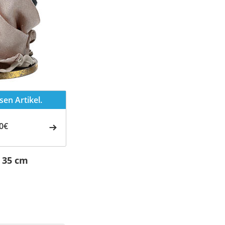
en Artikel.
0€
 35 cm