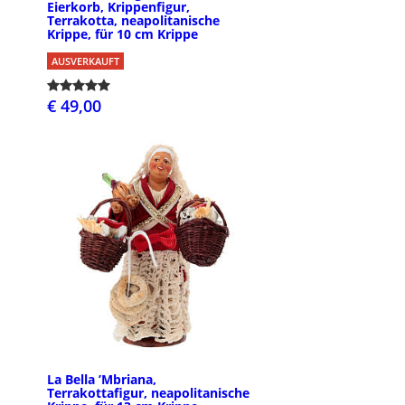
Eierkorb, Krippenfigur,
Terrakotta, neapolitanische
Krippe, für 10 cm Krippe
AUSVERKAUFT
€ 49,00
La Bella ’Mbriana,
Terrakottafigur, neapolitanische