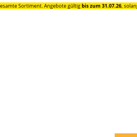
gesamte Sortiment. Angebote gültig
bis zum 31.07.26
, solan