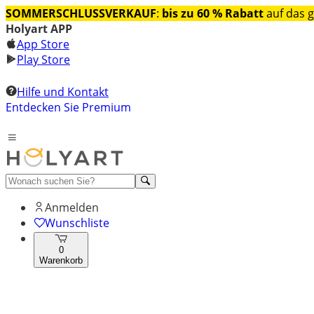
SOMMERSCHLUSSVERKAUF
:
bis zu 60 % Rabatt
auf das 
Holyart APP
App Store
Play Store
Hilfe und Kontakt
Entdecken Sie Premium
Anmelden
Wunschliste
0
Warenkorb