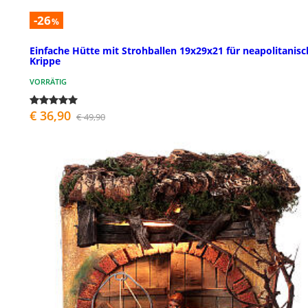
-26
%
Einfache Hütte mit Strohballen 19x29x21 für neapolitanisc
Krippe
VORRÄTIG
€ 36,90
€ 49,90