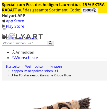
Special zum Fest des heiligen Laurentius
:
15 % EXTRA-
RABATT
auf das gesamte Sortiment, Code:
260807
Holyart APP
App Store
Play Store
Hilfe und Kontakt
Entdecken Sie Premium
Anmelden
Wunschliste
Startseite
Weihnachten
Krippen
0
Krippen im neapolitanischen Stil
Warenkorb
Alter Förster neapolitanische Krippe 8 cm