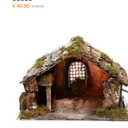
€ 40,90
€ 59,00