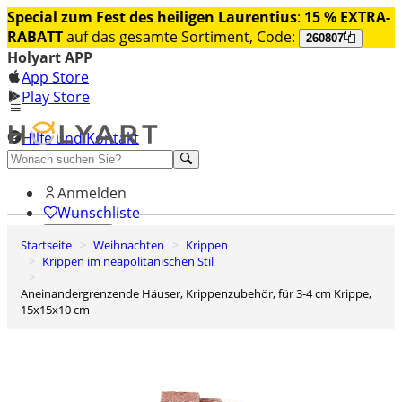
Special zum Fest des heiligen Laurentius
:
15 % EXTRA-
RABATT
auf das gesamte Sortiment, Code:
260807
Holyart APP
App Store
Play Store
Hilfe und Kontakt
Entdecken Sie Premium
Anmelden
Wunschliste
Startseite
Weihnachten
Krippen
0
Krippen im neapolitanischen Stil
Warenkorb
Aneinandergrenzende Häuser, Krippenzubehör, für 3-4 cm Krippe,
15x15x10 cm