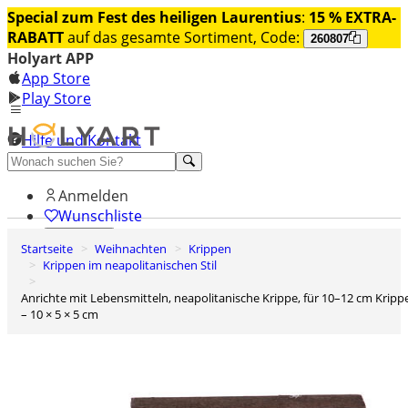
Special zum Fest des heiligen Laurentius
:
15 % EXTRA-
RABATT
auf das gesamte Sortiment, Code:
260807
Holyart APP
App Store
Play Store
Hilfe und Kontakt
Entdecken Sie Premium
Anmelden
Wunschliste
Startseite
Weihnachten
Krippen
0
Krippen im neapolitanischen Stil
Warenkorb
Anrichte mit Lebensmitteln, neapolitanische Krippe, für 10–12 cm Krippe
– 10 × 5 × 5 cm