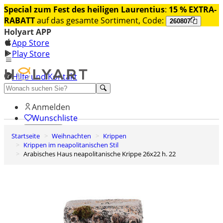
Special zum Fest des heiligen Laurentius
:
15 % EXTRA-
RABATT
auf das gesamte Sortiment, Code:
260807
Holyart APP
App Store
Play Store
Hilfe und Kontakt
Entdecken Sie Premium
Anmelden
Wunschliste
Startseite
Weihnachten
Krippen
0
Krippen im neapolitanischen Stil
Warenkorb
Arabisches Haus neapolitanische Krippe 26x22 h. 22