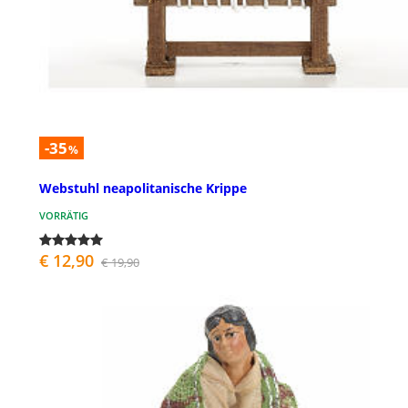
-35
%
Webstuhl neapolitanische Krippe
VORRÄTIG
€ 12,90
€ 19,90