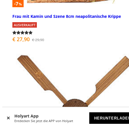
-7
%
Frau mit Kamin und Szene 8cm neapolitanische Krippe
AUSVERKAUFT
€ 27,90
€ 29,90
Holyart App
HERUNTERLADE
Entdecken Sie jetzt die APP von Holyart