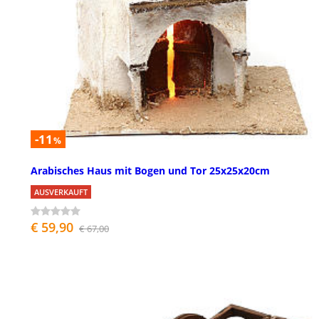
-11
%
Arabisches Haus mit Bogen und Tor 25x25x20cm
AUSVERKAUFT
€ 59,90
€ 67,00