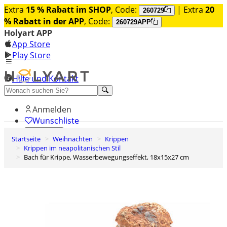
Extra
15 % Rabatt im SHOP
, Code:
| Extra
20
260729
% Rabatt in der APP
, Code:
260729APP
Holyart APP
App Store
Play Store
Hilfe und Kontakt
Entdecken Sie Premium
Anmelden
Wunschliste
Startseite
Weihnachten
Krippen
0
Krippen im neapolitanischen Stil
Warenkorb
Bach für Krippe, Wasserbewegungseffekt, 18x15x27 cm