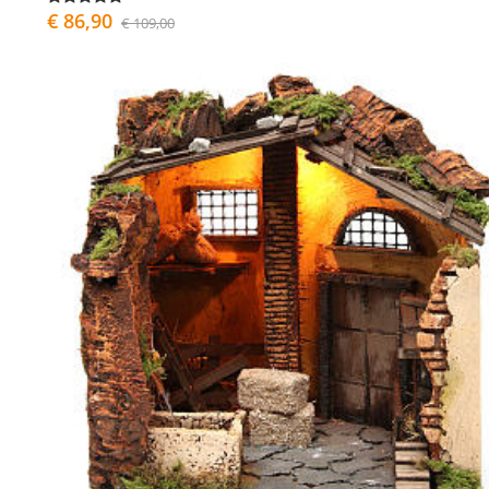
€ 86,90
€ 109,00