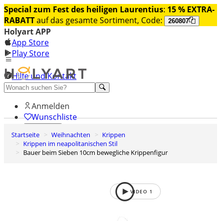
Special zum Fest des heiligen Laurentius
:
15 % EXTRA-
RABATT
auf das gesamte Sortiment, Code:
260807
Holyart APP
App Store
Play Store
Hilfe und Kontakt
Entdecken Sie Premium
Anmelden
Wunschliste
Startseite
Weihnachten
Krippen
0
Krippen im neapolitanischen Stil
Warenkorb
Bauer beim Sieben 10cm bewegliche Krippenfigur
VIDEO
1