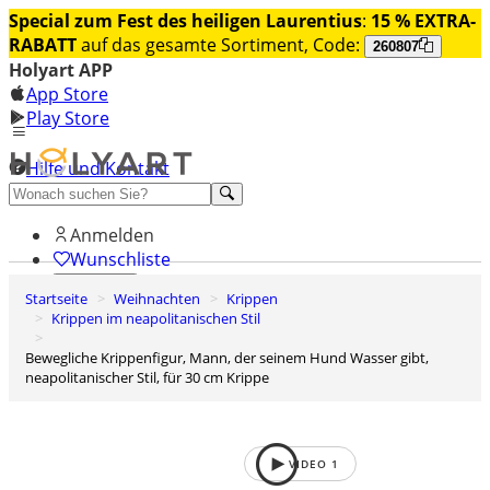
Special zum Fest des heiligen Laurentius
:
15 % EXTRA-
RABATT
auf das gesamte Sortiment, Code:
260807
Holyart APP
App Store
Play Store
Hilfe und Kontakt
Entdecken Sie Premium
Anmelden
Wunschliste
Startseite
Weihnachten
Krippen
0
Krippen im neapolitanischen Stil
Warenkorb
Bewegliche Krippenfigur, Mann, der seinem Hund Wasser gibt,
neapolitanischer Stil, für 30 cm Krippe
VIDEO
1