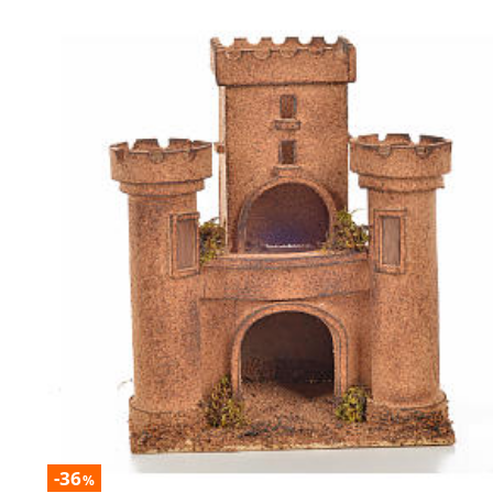
-36
%