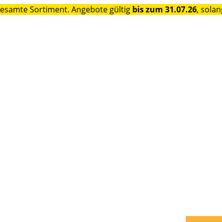
gesamte Sortiment. Angebote gültig
bis zum 31.07.26
, solan