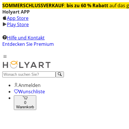
SOMMERSCHLUSSVERKAUF
:
bis zu 60 % Rabatt
auf das 
Holyart APP
App Store
Play Store
Hilfe und Kontakt
Entdecken Sie Premium
Anmelden
Wunschliste
0
Warenkorb