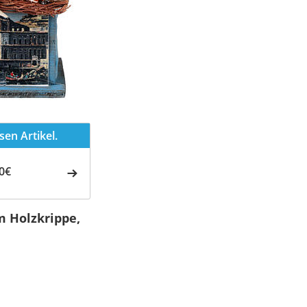
en Artikel.
0€
m Holzkrippe,