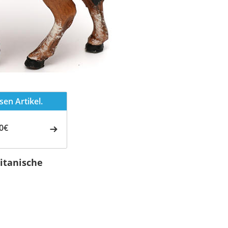
en Artikel.
0€
itanische