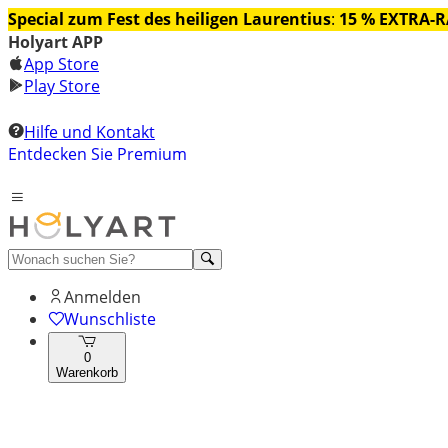
Special zum Fest des heiligen Laurentius
:
15 % EXTRA-
Holyart APP
App Store
Play Store
Hilfe und Kontakt
Entdecken Sie Premium
Anmelden
Wunschliste
0
Warenkorb