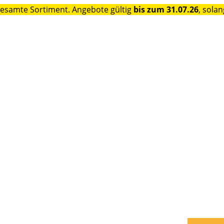
gesamte Sortiment. Angebote gültig
bis zum 31.07.26
, solan