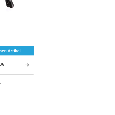
en Artikel.
0€
,