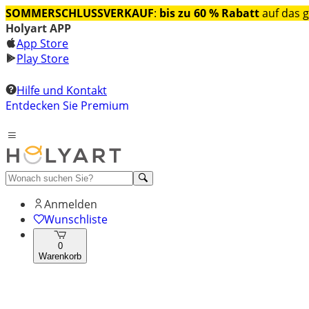
SOMMERSCHLUSSVERKAUF
:
bis zu 60 % Rabatt
auf das 
Holyart APP
App Store
Play Store
Hilfe und Kontakt
Entdecken Sie Premium
Anmelden
Wunschliste
0
Warenkorb