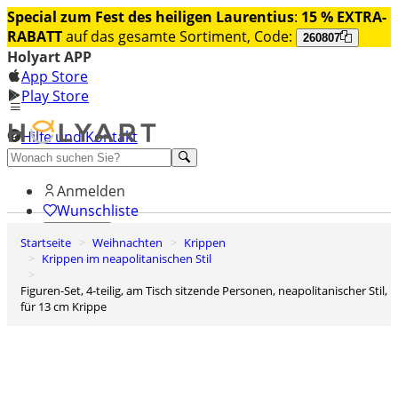
Special zum Fest des heiligen Laurentius
:
15 % EXTRA-
RABATT
auf das gesamte Sortiment, Code:
260807
Holyart APP
App Store
Play Store
Hilfe und Kontakt
Entdecken Sie Premium
Anmelden
Wunschliste
Startseite
Weihnachten
Krippen
0
Krippen im neapolitanischen Stil
Warenkorb
Figuren-Set, 4-teilig, am Tisch sitzende Personen, neapolitanischer Stil,
für 13 cm Krippe