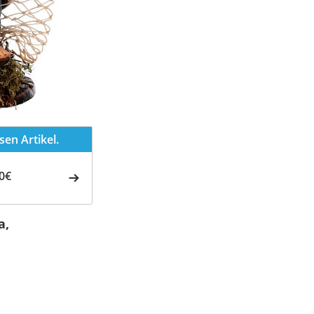
en Artikel.
0€
a,