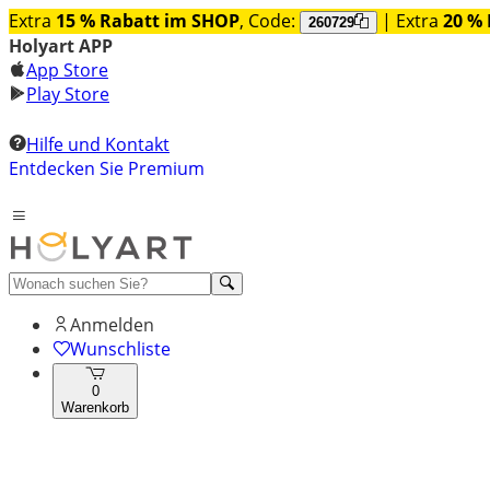
Extra
15 % Rabatt im SHOP
, Code:
| Extra
20 % 
260729
Holyart APP
App Store
Play Store
Hilfe und Kontakt
Entdecken Sie Premium
Anmelden
Wunschliste
0
Warenkorb