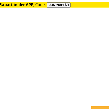
Rabatt in der APP
, Code:
260729APP