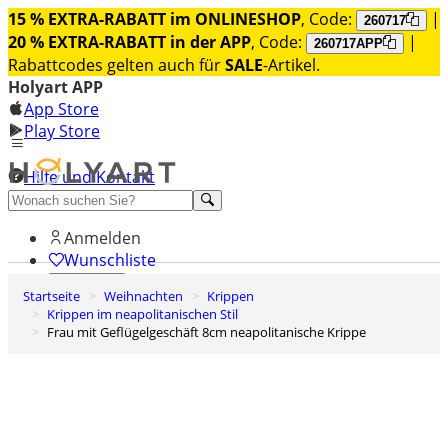
15 % EXTRA-RABATT im ONLINESHOP
, Code:
|
260717
20 % EXTRA-RABATT in der APP
, Code:
|
260717APP
Rabattcodes gelten auch für
SALE
-Artikel.
Holyart APP
App Store
Play Store
Hilfe und Kontakt
Entdecken Sie Premium
Anmelden
Wunschliste
Startseite
Weihnachten
Krippen
0
Krippen im neapolitanischen Stil
Warenkorb
Frau mit Geflügelgeschäft 8cm neapolitanische Krippe