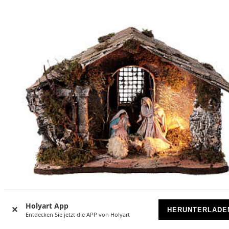
Holyart App
-6
%
HERUNTERLADE
Entdecken Sie jetzt die APP von Holyart