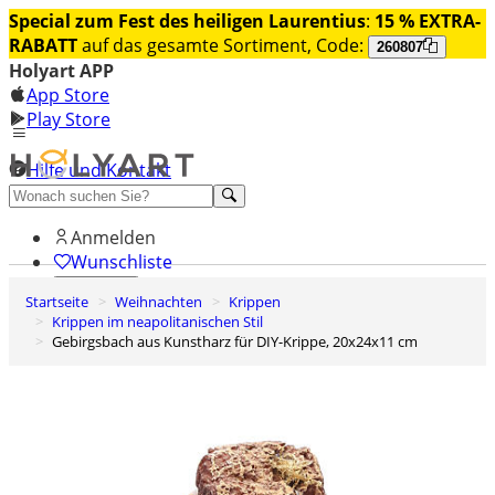
Special zum Fest des heiligen Laurentius
:
15 % EXTRA-
RABATT
auf das gesamte Sortiment, Code:
260807
Holyart APP
App Store
Play Store
Hilfe und Kontakt
Entdecken Sie Premium
Anmelden
Wunschliste
Startseite
Weihnachten
Krippen
0
Krippen im neapolitanischen Stil
Warenkorb
Gebirgsbach aus Kunstharz für DIY-Krippe, 20x24x11 cm