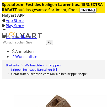
Special zum Fest des heiligen Laurentius
:
15 % EXTRA-
RABATT
auf das gesamte Sortiment, Code:
260807
Holyart APP
App Store
Play Store
Hilfe und Kontakt
Entdecken Sie Premium
Anmelden
Wunschliste
Startseite
Weihnachten
Krippen
0
Krippen im neapolitanischen Stil
Warenkorb
Gerät zum Auskörnen vom Maiskolben Krippe Neapel