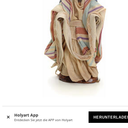
Verkäufer von Geweben dunkelhäutig neapolitanische Kri
8 cm
Holyart App
HERUNTERLADE
Entdecken Sie jetzt die APP von Holyart
AUSVERKAUFT