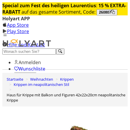
Special zum Fest des heiligen Laurentius
:
15 % EXTRA-
RABATT
auf das gesamte Sortiment, Code:
260807
Holyart APP
App Store
Play Store
Hilfe und Kontakt
Entdecken Sie Premium
Anmelden
Wunschliste
Startseite
Weihnachten
Krippen
0
Krippen im neapolitanischen Stil
Warenkorb
Haus für Krippe mit Balkon und Figuren 42x22x20cm neapolitanische
Krippe