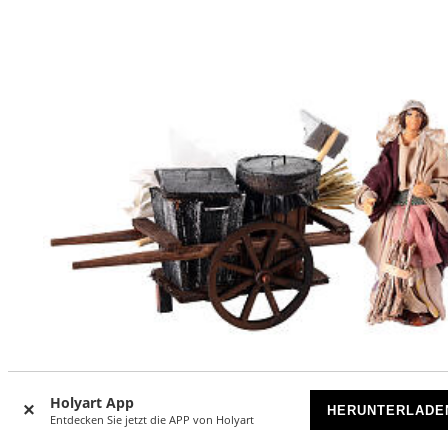
Holyart App
HERUNTERLADE
-41
Entdecken Sie jetzt die APP von Holyart
%