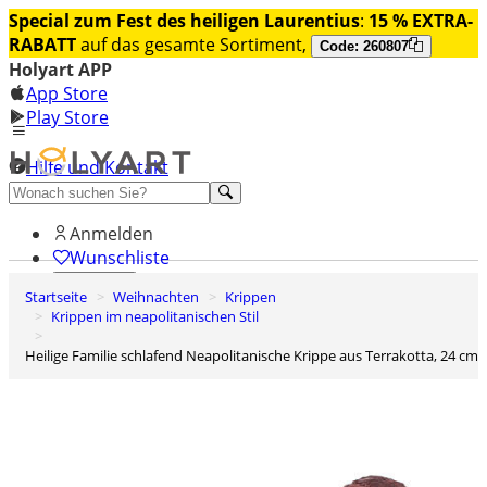
Special zum Fest des heiligen Laurentius
:
15 % EXTRA-
RABATT
auf das gesamte Sortiment,
Code: 260807
Holyart APP
App Store
Play Store
Hilfe und Kontakt
Entdecken Sie Premium
Anmelden
Wunschliste
Startseite
Weihnachten
Krippen
0
Krippen im neapolitanischen Stil
Warenkorb
Heilige Familie schlafend Neapolitanische Krippe aus Terrakotta, 24 cm