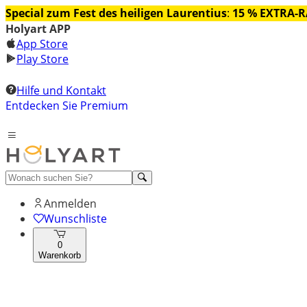
Special zum Fest des heiligen Laurentius
:
15 % EXTRA-
Holyart APP
App Store
Play Store
Hilfe und Kontakt
Entdecken Sie Premium
Anmelden
Wunschliste
0
Warenkorb