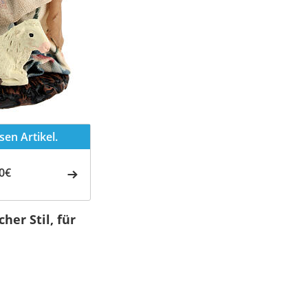
en Artikel.
0€
her Stil, für