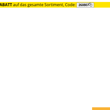
RABATT
auf das gesamte Sortiment, Code:
260807