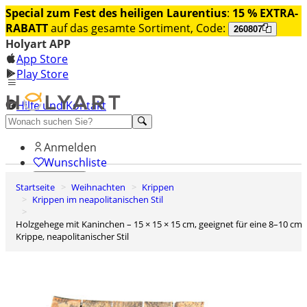
Special zum Fest des heiligen Laurentius
:
15 % EXTRA-
RABATT
auf das gesamte Sortiment, Code:
260807
Holyart APP
App Store
Play Store
Hilfe und Kontakt
Entdecken Sie Premium
Anmelden
Wunschliste
Startseite
Weihnachten
Krippen
0
Krippen im neapolitanischen Stil
Warenkorb
Holzgehege mit Kaninchen – 15 × 15 × 15 cm, geeignet für eine 8–10 cm
Krippe, neapolitanischer Stil