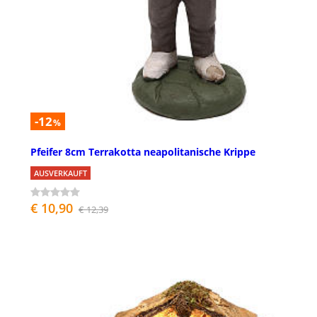
-12
%
Pfeifer 8cm Terrakotta neapolitanische Krippe
AUSVERKAUFT
€ 10,90
€ 12,39