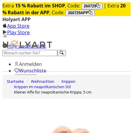
Extra
15 % Rabatt im SHOP
, Code:
| Extra
20
260729
% Rabatt in der APP
, Code:
260729APP
Holyart APP
App Store
Play Store
Hilfe und Kontakt
Entdecken Sie Premium
Anmelden
Wunschliste
Startseite
Weihnachten
Krippen
0
Krippen im neapolitanischen Stil
Warenkorb
Kleiner Affe für neapolitanische Krippe, 5 cm