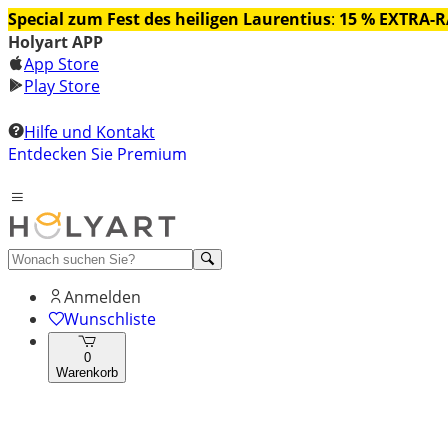
Special zum Fest des heiligen Laurentius
:
15 % EXTRA-
Holyart APP
App Store
Play Store
Hilfe und Kontakt
Entdecken Sie Premium
Anmelden
Wunschliste
0
Warenkorb